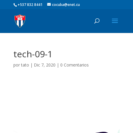
+537 832 8441
cocuba@enet.cu
tech-09-1
por
tato
|
Dic 7, 2020
|
0 Comentarios