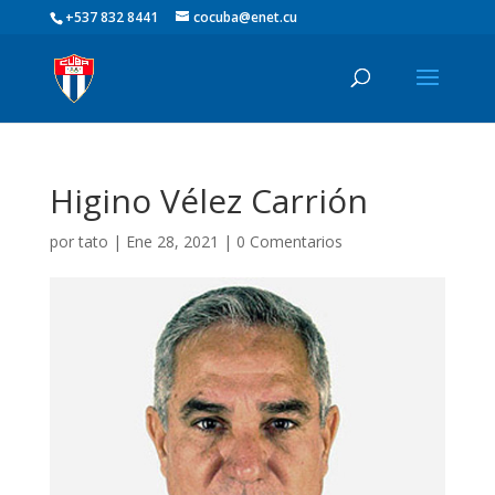
+537 832 8441
cocuba@enet.cu
Higino Vélez Carrión
por
tato
|
Ene 28, 2021
|
0 Comentarios