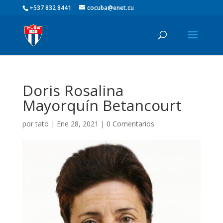
+537 832 8441
cocuba@enet.cu
Doris Rosalina
Mayorquín Betancourt
por
tato
|
Ene 28, 2021
|
0 Comentarios