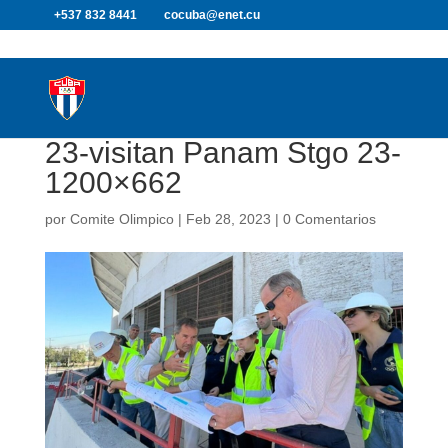
+537 832 8441
cocuba@enet.cu
23-visitan Panam Stgo
23-1200×662
por
Comite Olimpico
|
Feb 28, 2023
|
0 Comentarios