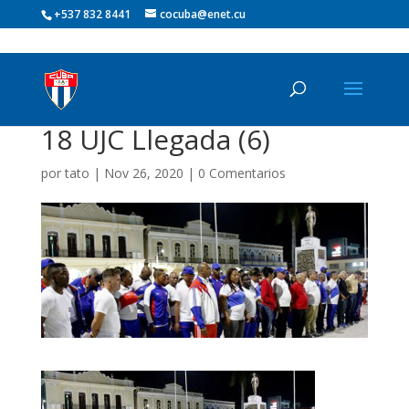
+537 832 8441
cocuba@enet.cu
18 UJC Llegada (6)
por
tato
|
Nov 26, 2020
|
0 Comentarios