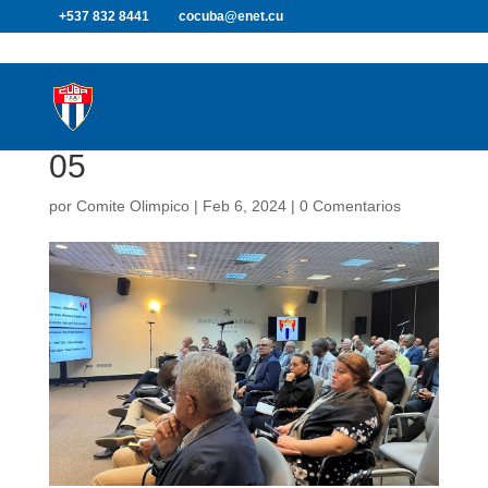
+537 832 8441
cocuba@enet.cu
05
por
Comite Olimpico
|
Feb 6, 2024
|
0 Comentarios