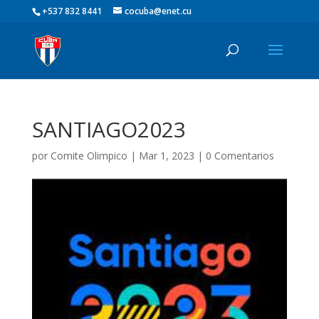
+537 832 8441
cocuba@enet.cu
SANTIAGO2023
por
Comite Olimpico
|
Mar 1, 2023
|
0 Comentarios