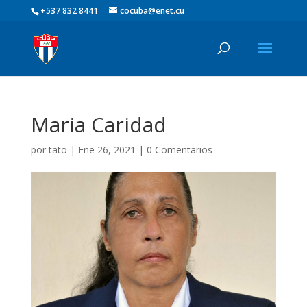
+537 832 8441
cocuba@enet.cu
Maria Caridad
por
tato
|
Ene 26, 2021
|
0 Comentarios